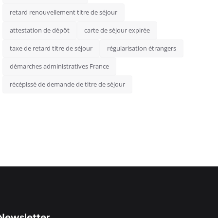
retard renouvellement titre de séjour
attestation de dépôt
carte de séjour expirée
taxe de retard titre de séjour
régularisation étrangers
démarches administratives France
récépissé de demande de titre de séjour
Newsletter