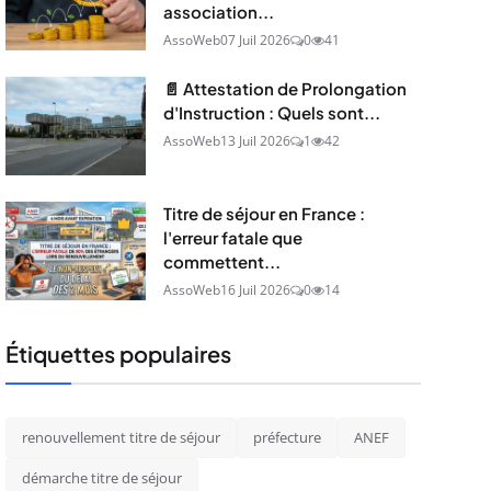
association...
AssoWeb
07 Juil 2026
0
41
📄 Attestation de Prolongation
d'Instruction : Quels sont...
AssoWeb
13 Juil 2026
1
42
Titre de séjour en France :
l'erreur fatale que
commettent...
AssoWeb
16 Juil 2026
0
14
Étiquettes populaires
renouvellement titre de séjour
préfecture
ANEF
démarche titre de séjour