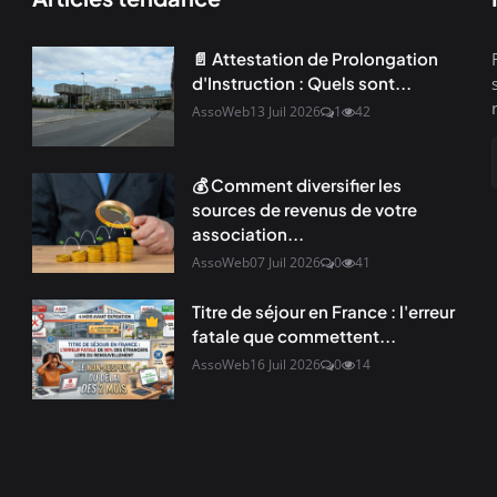
📄 Attestation de Prolongation
d'Instruction : Quels sont...
AssoWeb
13 Juil 2026
1
42
💰 Comment diversifier les
sources de revenus de votre
association...
AssoWeb
07 Juil 2026
0
41
Titre de séjour en France : l'erreur
fatale que commettent...
AssoWeb
16 Juil 2026
0
14