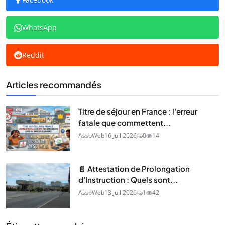
WhatsApp
Reddit
Articles recommandés
Titre de séjour en France : l'erreur
fatale que commettent...
AssoWeb
16 Juil 2026
0
14
📄 Attestation de Prolongation
d'Instruction : Quels sont...
AssoWeb
13 Juil 2026
1
42