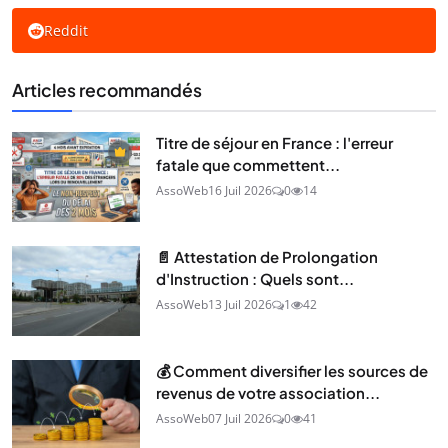
Reddit
Articles recommandés
Titre de séjour en France : l'erreur
fatale que commettent...
AssoWeb
16 Juil 2026
0
14
📄 Attestation de Prolongation
d'Instruction : Quels sont...
AssoWeb
13 Juil 2026
1
42
💰 Comment diversifier les sources de
revenus de votre association...
AssoWeb
07 Juil 2026
0
41