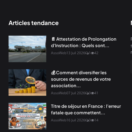
Articles tendance
📄 Attestation de Prolongation
d'Instruction : Quels sont...
AssoWeb
13 Juil 2026
1
42
💰 Comment diversifier les
sources de revenus de votre
association...
AssoWeb
07 Juil 2026
0
41
Titre de séjour en France : l'erreur
fatale que commettent...
AssoWeb
16 Juil 2026
0
14