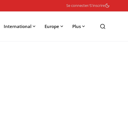
Se connecter
/
S'inscrire
International
Europe
Plus