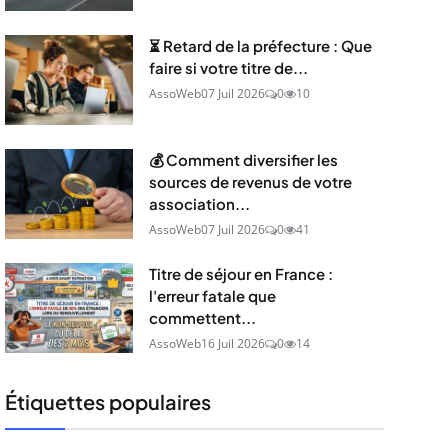
⏳ Retard de la préfecture : Que
faire si votre titre de...
AssoWeb
07 Juil 2026
0
10
💰 Comment diversifier les
sources de revenus de votre
association...
AssoWeb
07 Juil 2026
0
41
Titre de séjour en France :
l'erreur fatale que
commettent...
AssoWeb
16 Juil 2026
0
14
Étiquettes populaires