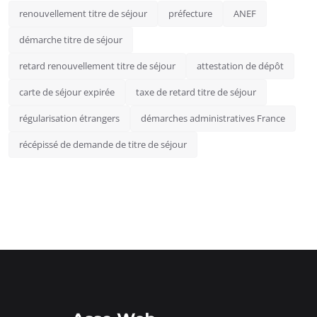
renouvellement titre de séjour
préfecture
ANEF
démarche titre de séjour
retard renouvellement titre de séjour
attestation de dépôt
carte de séjour expirée
taxe de retard titre de séjour
régularisation étrangers
démarches administratives France
récépissé de demande de titre de séjour