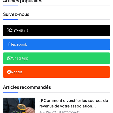
Articles populaires
Suivez-nous
X (Twitter)
Facebook
WhatsApp
Reddit
Articles recommandés
💰 Comment diversifier les sources de
revenus de votre association...
AssoWeb
07 Juil 2026
0
41