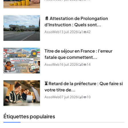
📄 Attestation de Prolongation
d'Instruction : Quels sont...
AssoWeb
13 Juil 2026
1
42
Titre de séjour en France : l'erreur
fatale que commettent...
AssoWeb
16 Juil 2026
0
14
⏳ Retard de la préfecture : Que faire si
votre titre de...
AssoWeb
07 Juil 2026
0
10
Étiquettes populaires