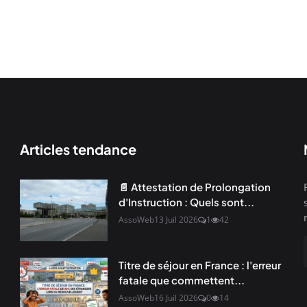
Articles tendance
📄 Attestation de Prolongation
d'Instruction : Quels sont...
AssoWeb
13 Juil 2026
1
42
Titre de séjour en France : l'erreur
fatale que commettent...
AssoWeb
16 Juil 2026
0
14