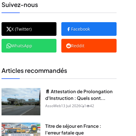
Suivez-nous
X (Twitter)
Facebook
WhatsApp
Reddit
Articles recommandés
📄 Attestation de Prolongation
d'Instruction : Quels sont...
AssoWeb
13 Juil 2026
1
42
Titre de séjour en France :
l'erreur fatale que