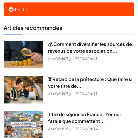
Reddit
Articles recommandés
💰 Comment diversifier les sources de
revenus de votre association...
AssoWeb
07 Juil 2026
0
41
⏳ Retard de la préfecture : Que faire si
votre titre de...
AssoWeb
07 Juil 2026
0
11
Titre de séjour en France : l'erreur
fatale que commettent...
AssoWeb
16 Juil 2026
0
14