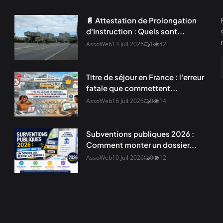
📄 Attestation de Prolongation
d'Instruction : Quels sont...
AssoWeb
13 Juil 2026
1
42
Titre de séjour en France : l'erreur
fatale que commettent...
AssoWeb
16 Juil 2026
0
14
Subventions publiques 2026 :
Comment monter un dossier...
AssoWeb
10 Juil 2026
0
12