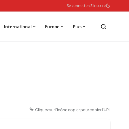
Se connecter
/
S'inscrire
International
Europe
Plus
Cliquez sur l'icône copier pour copier l'URL