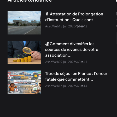
📄 Attestation de Prolongation
d'Instruction : Quels sont...
AssoWeb
13 Juil 2026
1
42
💰 Comment diversifier les
sources de revenus de votre
association...
AssoWeb
07 Juil 2026
0
41
Titre de séjour en France : l'erreur
fatale que commettent...
AssoWeb
16 Juil 2026
0
14