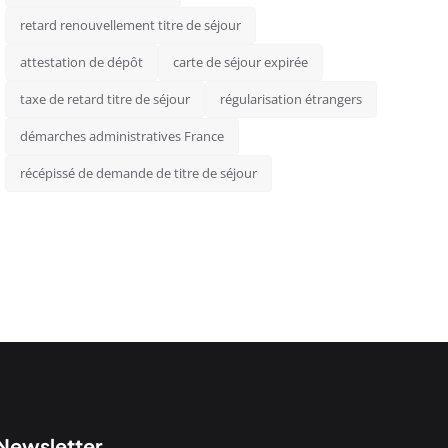
retard renouvellement titre de séjour
attestation de dépôt
carte de séjour expirée
taxe de retard titre de séjour
régularisation étrangers
démarches administratives France
récépissé de demande de titre de séjour
Newsletter