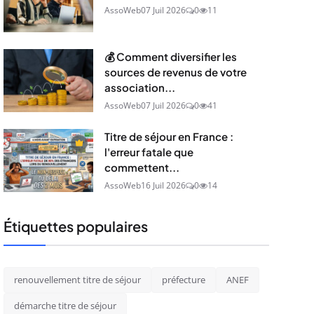
AssoWeb
07 Juil 2026
0
11
💰 Comment diversifier les
sources de revenus de votre
association...
AssoWeb
07 Juil 2026
0
41
Titre de séjour en France :
l'erreur fatale que
commettent...
AssoWeb
16 Juil 2026
0
14
Étiquettes populaires
renouvellement titre de séjour
préfecture
ANEF
démarche titre de séjour