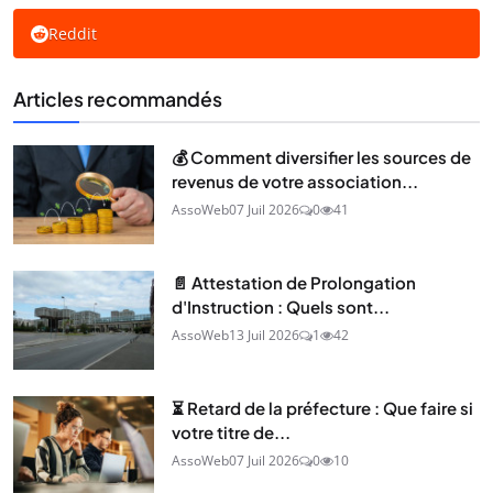
Reddit
Articles recommandés
💰 Comment diversifier les sources de
revenus de votre association...
AssoWeb
07 Juil 2026
0
41
📄 Attestation de Prolongation
d'Instruction : Quels sont...
AssoWeb
13 Juil 2026
1
42
⏳ Retard de la préfecture : Que faire si
votre titre de...
AssoWeb
07 Juil 2026
0
10