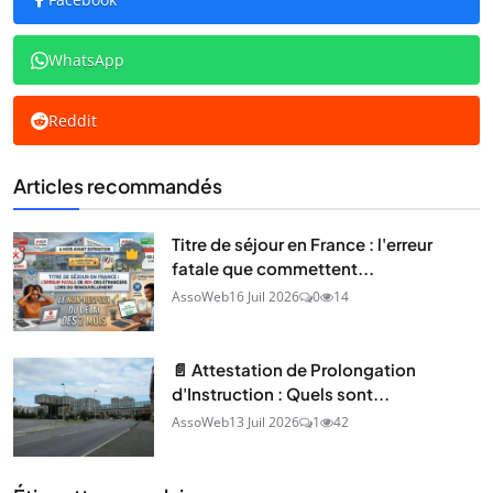
WhatsApp
Reddit
Articles recommandés
Titre de séjour en France : l'erreur
fatale que commettent...
AssoWeb
16 Juil 2026
0
14
📄 Attestation de Prolongation
d'Instruction : Quels sont...
AssoWeb
13 Juil 2026
1
42