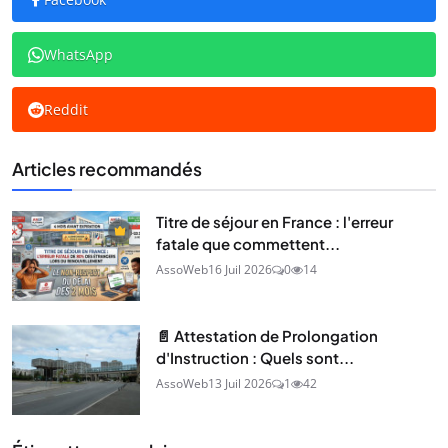
WhatsApp
Reddit
Articles recommandés
Titre de séjour en France : l'erreur
fatale que commettent...
AssoWeb
16 Juil 2026
0
14
📄 Attestation de Prolongation
d'Instruction : Quels sont...
AssoWeb
13 Juil 2026
1
42