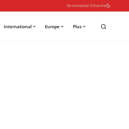
Se connecter
/
S'inscrire
International
Europe
Plus