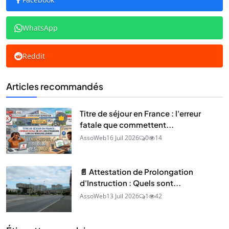
WhatsApp
Reddit
Articles recommandés
Titre de séjour en France : l'erreur
fatale que commettent...
AssoWeb
16 Juil 2026
0
14
📄 Attestation de Prolongation
d'Instruction : Quels sont...
AssoWeb
13 Juil 2026
1
42